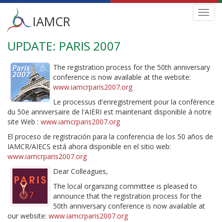
Main
Toggl
IAMCR
navig
menu
UPDATE: PARIS 2007
Skip
to
main
The registration process for the 50th anniversary
content
conference is now available at the website:
www.iamcrparis2007.org
Le processus d'enregistrement pour la conférence
du 50e anniversaire de l'AIERI est maintenant disponible à notre
site Web :
www.iamcrparis2007.org
El proceso de registración para la conferencia de los 50 años de
IAMCR/AIECS está ahora disponible en el sitio web:
www.iamcrparis2007.org
Dear Colleagues,
The local organizing committee is pleased to
announce that the registration process for the
50th anniversary conference is now available at
our website:
www.iamcrparis2007.org